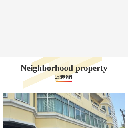
Neighborhood property
近隣物件