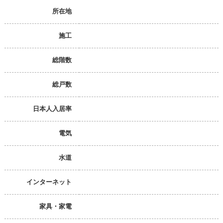
所在地
施工
総階数
総戸数
日本人入居率
電気
水道
インターネット
家具・家電