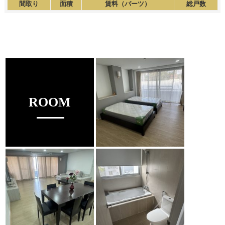
間取り
面積
賃料（バーツ）
総戸数
ROOM