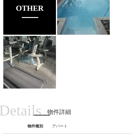
OTHER
Details
物件詳細
物件種別
アパート