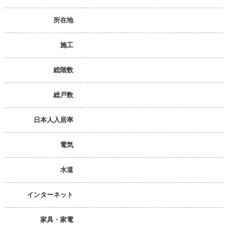
所在地
施工
総階数
総戸数
日本人入居率
電気
水道
インターネット
家具・家電