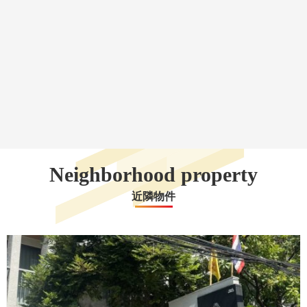
Neighborhood property
近隣物件