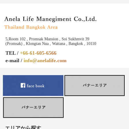
5,Room 102 , Promsak Mansion , Soi Sukhmvit 39
(Promsak) , Klongtan Nua , Wattana , Bangkok , 10110
TEL /
+66-61-605-6566
e-mail /
info@anelalife.com
エリアから探す