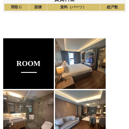
間取り
面積
賃料（バーツ）
総戸数
ROOM